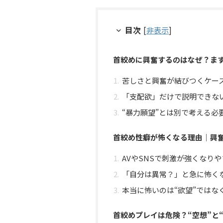
目次
[
非表示
]
首絞めに興奮するのはなぜ？まず
苦しさと興奮が結びつくケー
「支配欲」だけで説明できな
“暴力願望”とは別で考える必
首絞め性癖が怖くなる理由｜興
AVやSNSで刺激が強くなり
「自分は異常？」と急に怖く
本当に怖いのは“欲望”ではな
首絞めプレイは危険？“空想”と