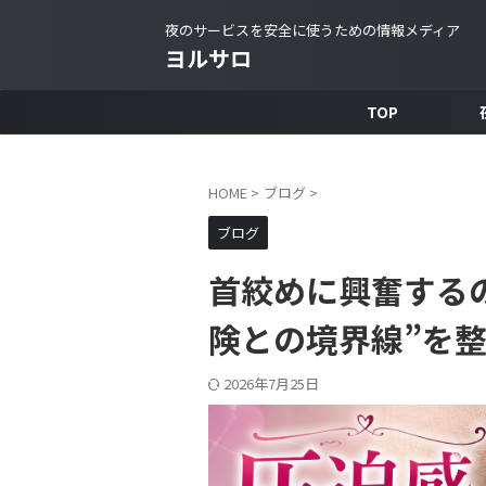
夜のサービスを安全に使うための情報メディア
ヨルサロ
TOP
HOME
>
ブログ
>
ブログ
首絞めに興奮する
険との境界線”を
2026年7月25日