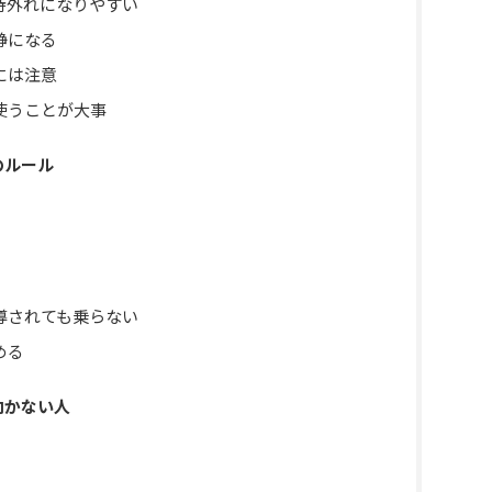
待外れになりやすい
静になる
には注意
使うことが大事
のルール
導されても乗らない
める
向かない人