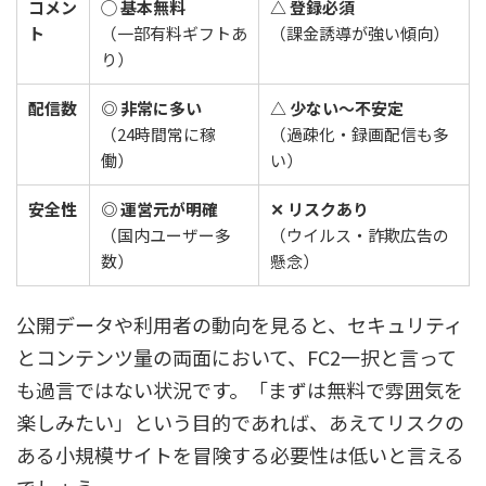
コメン
◯ 基本無料
△ 登録必須
ト
（一部有料ギフトあ
（課金誘導が強い傾向）
り）
配信数
◎ 非常に多い
△ 少ない〜不安定
（24時間常に稼
（過疎化・録画配信も多
働）
い）
安全性
◎ 運営元が明確
✕ リスクあり
（国内ユーザー多
（ウイルス・詐欺広告の
数）
懸念）
公開データや利用者の動向を見ると、セキュリティ
とコンテンツ量の両面において、FC2一択と言って
も過言ではない状況です。「まずは無料で雰囲気を
楽しみたい」という目的であれば、あえてリスクの
ある小規模サイトを冒険する必要性は低いと言える