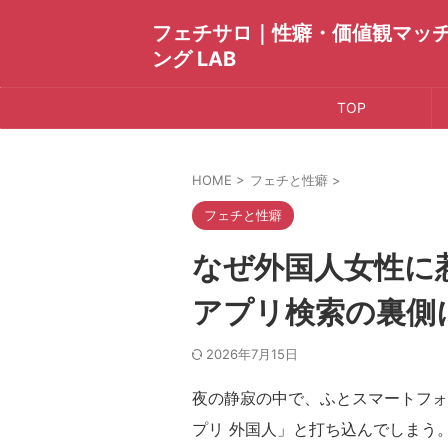
フェチサロ｜性癖・価値観マッ
ング LAB
TOP
HOME
>
フェチと性癖
>
フェチと性癖
なぜ外国人女性に
アプリ検索の裏側
2026年7月15日
夜の静寂の中で、ふとスマートフォ
プリ 外国人」と打ち込んでしまう